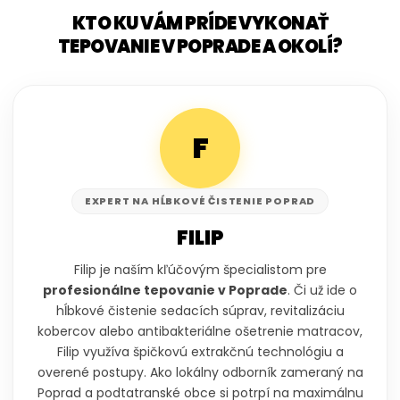
KTO KU VÁM PRÍDE VYKONAŤ
TEPOVANIE V POPRADE A OKOLÍ?
F
EXPERT NA HĹBKOVÉ ČISTENIE POPRAD
FILIP
Filip je naším kľúčovým špecialistom pre
profesionálne tepovanie v Poprade
. Či už ide o
hĺbkové čistenie sedacích súprav, revitalizáciu
kobercov alebo antibakteriálne ošetrenie matracov,
Filip využíva špičkovú extrakčnú technológiu a
overené postupy. Ako lokálny odborník zameraný na
Poprad a podtatranské obce si potrpí na maximálnu