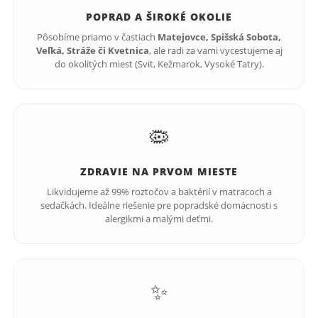
POPRAD A ŠIROKÉ OKOLIE
Pôsobíme priamo v častiach
Matejovce, Spišská Sobota,
Veľká, Stráže či Kvetnica
, ale radi za vami vycestujeme aj
do okolitých miest (Svit, Kežmarok, Vysoké Tatry).
🦠
ZDRAVIE NA PRVOM MIESTE
Likvidujeme až 99% roztočov a baktérií v matracoch a
sedačkách. Ideálne riešenie pre popradské domácnosti s
alergikmi a malými deťmi.
✨