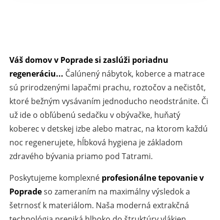
Váš domov v Poprade si zaslúži poriadnu
regeneráciu...
Čalúnený nábytok, koberce a matrace
sú prirodzenými lapačmi prachu, roztočov a nečistôt,
ktoré bežným vysávaním jednoducho neodstránite. Či
už ide o obľúbenú sedačku v obývačke, huňatý
koberec v detskej izbe alebo matrac, na ktorom každú
noc regenerujete, hĺbková hygiena je základom
zdravého bývania priamo pod Tatrami.
Poskytujeme komplexné
profesionálne tepovanie v
Poprade
so zameraním na maximálny výsledok a
šetrnosť k materiálom. Naša moderná extrakčná
technológia preniká hlboko do štruktúry vlákien,