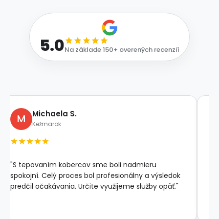
5.0
Na základe
150+
overených recenzií
Michaela S.
M
Kežmarok
"S tepovaním kobercov sme boli nadmieru
"K
spokojní. Celý proces bol profesionálny a výsledok
te
predčil očakávania. Určite využijeme služby opäť."
dý