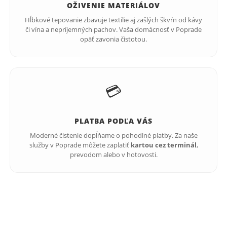
OŽIVENIE MATERIÁLOV
Hĺbkové tepovanie zbavuje textílie aj zašlých škvŕn od kávy
či vína a nepríjemných pachov. Vaša domácnosť v Poprade
opäť zavonia čistotou.
💳
PLATBA PODĽA VÁS
Moderné čistenie dopĺňame o pohodlné platby. Za naše
služby v Poprade môžete zaplatiť
kartou cez terminál
,
prevodom alebo v hotovosti.