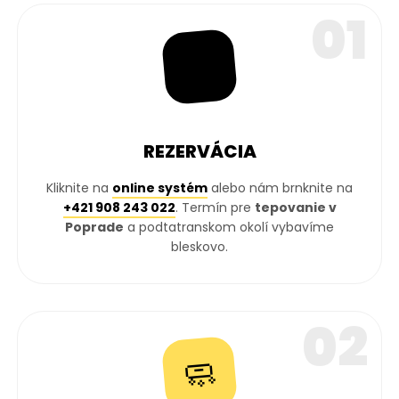
01
📅
REZERVÁCIA
Kliknite na
online systém
alebo nám brnknite na
+421 908 243 022
. Termín pre
tepovanie v
Poprade
a podtatranskom okolí vybavíme
bleskovo.
02
🧼