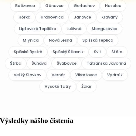
Batizovce
Gánovce
Gerlachov
Hozelec
Hôrka
Hranovnica
Jánovce
Kravany
Liptovská Teplička
Lučivná
Mengusovce
Mlynica
Nová Lesná
Spišská Teplica
Spišské Bystré
Spišský Štiavnik
Svit
Štôla
Štrba
Šuňava
Švábovce
Tatranská Javorina
Veľký Slavkov
Vernár
Vikartovce
Vydrník
Vysoké Tatry
Ždiar
Výsledky nášho čistenia