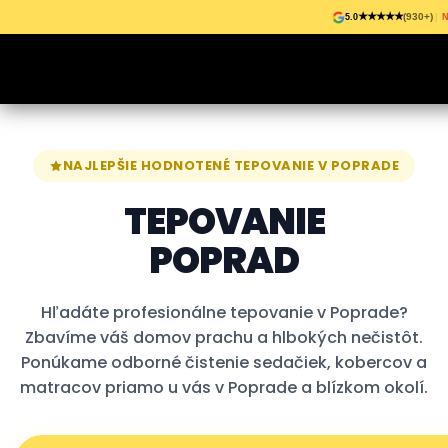
Skip to content
★★★★★
(930+)
5.0
|
N
NAJLEPŠIE HODNOTENÉ TEPOVANIE V POPRADE
TEPOVANIE
POPRAD
Hľadáte profesionálne tepovanie v Poprade?
Zbavíme váš domov prachu a hlbokých nečistôt.
Ponúkame odborné čistenie sedačiek, kobercov a
matracov priamo u vás v Poprade a blízkom okolí.