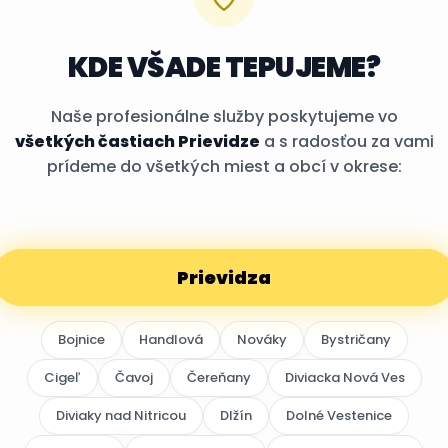
KDE VŠADE TEPUJEME?
Naše profesionálne služby poskytujeme vo
všetkých častiach Prievidze
a s radosťou za vami
prídeme do všetkých miest a obcí v okrese:
Prievidza
Bojnice
Handlová
Nováky
Bystričany
Cigeľ
Čavoj
Čereňany
Diviacka Nová Ves
Diviaky nad Nitricou
Dlžín
Dolné Vestenice