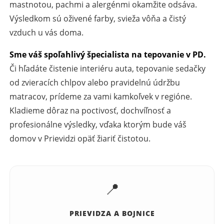
mastnotou, pachmi a alergénmi okamžite odsáva.
Výsledkom sú oživené farby, svieža vôňa a čistý
vzduch u vás doma.
Sme váš spoľahlivý špecialista na tepovanie v PD.
Či hľadáte čistenie interiéru auta, tepovanie sedačky
od zvieracích chlpov alebo pravidelnú údržbu
matracov, prídeme za vami kamkoľvek v regióne.
Kladieme dôraz na poctivosť, dochvíľnosť a
profesionálne výsledky, vďaka ktorým bude váš
domov v Prievidzi opäť žiariť čistotou.
📍
PRIEVIDZA A BOJNICE