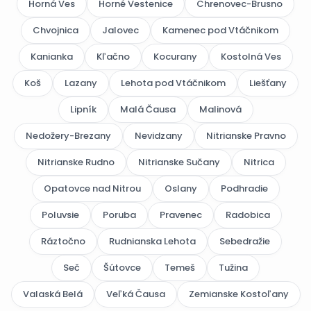
Horná Ves
Horné Vestenice
Chrenovec-Brusno
Chvojnica
Jalovec
Kamenec pod Vtáčnikom
Kanianka
Kľačno
Kocurany
Kostolná Ves
Koš
Lazany
Lehota pod Vtáčnikom
Liešťany
Lipník
Malá Čausa
Malinová
Nedožery-Brezany
Nevidzany
Nitrianske Pravno
Nitrianske Rudno
Nitrianske Sučany
Nitrica
Opatovce nad Nitrou
Oslany
Podhradie
Poluvsie
Poruba
Pravenec
Radobica
Ráztočno
Rudnianska Lehota
Sebedražie
Seč
Šútovce
Temeš
Tužina
Valaská Belá
Veľká Čausa
Zemianske Kostoľany