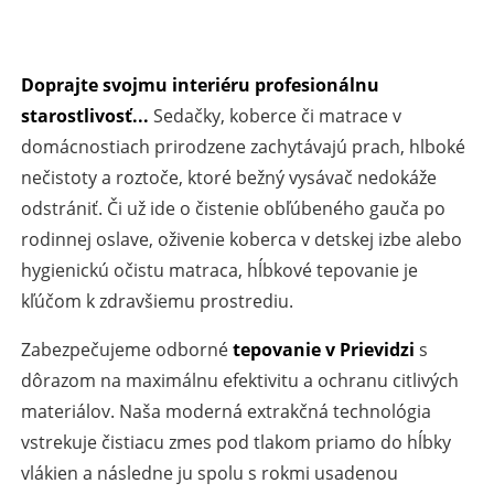
Doprajte svojmu interiéru profesionálnu
starostlivosť...
Sedačky, koberce či matrace v
domácnostiach prirodzene zachytávajú prach, hlboké
nečistoty a roztoče, ktoré bežný vysávač nedokáže
odstrániť. Či už ide o čistenie obľúbeného gauča po
rodinnej oslave, oživenie koberca v detskej izbe alebo
hygienickú očistu matraca, hĺbkové tepovanie je
kľúčom k zdravšiemu prostrediu.
Zabezpečujeme odborné
tepovanie v Prievidzi
s
dôrazom na maximálnu efektivitu a ochranu citlivých
materiálov. Naša moderná extrakčná technológia
vstrekuje čistiacu zmes pod tlakom priamo do hĺbky
vlákien a následne ju spolu s rokmi usadenou