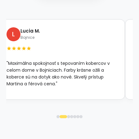
Lucia M.
L
Bojnice
"Maximálna spokojnosť s tepovaním kobercov v
"M
celom dome v Bojniciach. Farby krásne ožili a
Ak
koberce sú na dotyk ako nové. Skvelý prístup
ko
Martina a férová cena."
Pri