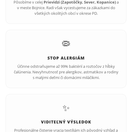
Pôsobíme v celej
Prievidzi (Zapotôčky, Sever, Kopanice)
a
v meste Bojnice. Radi však vycestujeme za zákazkami do
všetkých okolitých obcí v okrese PD.
🦠
STOP ALERGIÁM
Účinne odstraňujeme až 99% baktérií a roztočov z hĺbky
čalúnenia. Nevyhnutnosť pre alergikov, astmatikov a rodiny
s malými deťmi či domácimi miláčikmi.
✨
VIDITEĽNÝ VÝSLEDOK
Profesionálne čistenie vracia textíliám ich pôvodný vzhľad a