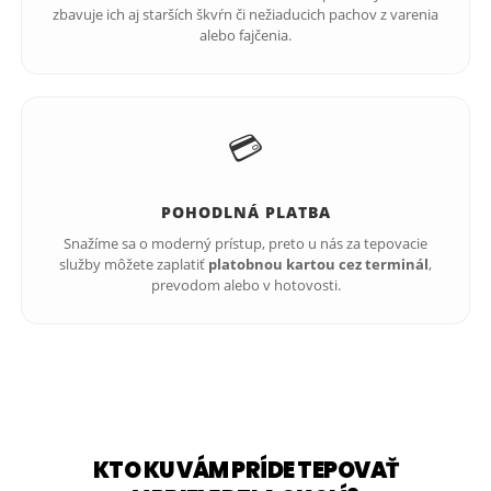
zbavuje ich aj starších škvŕn či nežiaducich pachov z varenia
alebo fajčenia.
💳
POHODLNÁ PLATBA
Snažíme sa o moderný prístup, preto u nás za tepovacie
služby môžete zaplatiť
platobnou kartou cez terminál
,
prevodom alebo v hotovosti.
KTO KU VÁM PRÍDE TEPOVAŤ