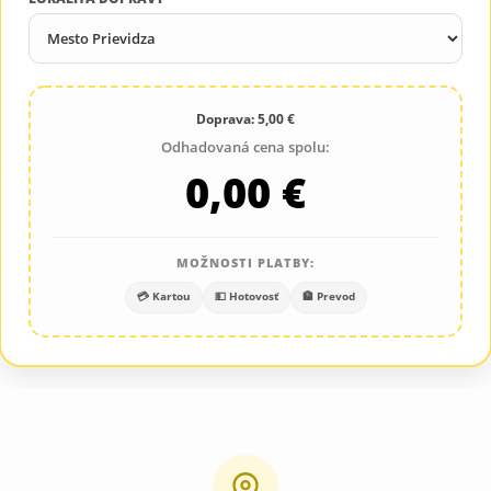
Doprava: 5,00 €
Odhadovaná cena spolu:
0,00 €
MOŽNOSTI PLATBY:
💳 Kartou
💵 Hotovosť
🏦 Prevod