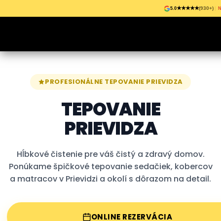
Skip to content
★★★★★
(930+)
5.0
|
N
PROFESIONÁLNE TEPOVANIE PRIEVIDZA
TEPOVANIE
PRIEVIDZA
Hĺbkové čistenie pre váš čistý a zdravý domov.
Ponúkame špičkové tepovanie sedačiek, kobercov
a matracov v Prievidzi a okolí s dôrazom na detail.
ONLINE REZERVÁCIA