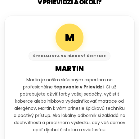
V PRIEVIDZI A OKOLÍ?
M
ŠPECIALISTA NA HĹBKOVÉ ČISTENIE
MARTIN
Martin je naším skúseným expertom na
profesionálne
tepovanie v Prievidzi
. Či už
potrebujete oživiť farby vašej sedačky, vyčistiť
koberce alebo hĺbkovo vydezinfikovať matrace od
alergénov, Martin k vám prinesie špičkovú techniku
a poctivý prístup. Ako lokálny odborník si zakladá na
dochvíľnosti a precíznom výsledku, aby váš domov
opäť dýchal čistotou a sviežosťou.